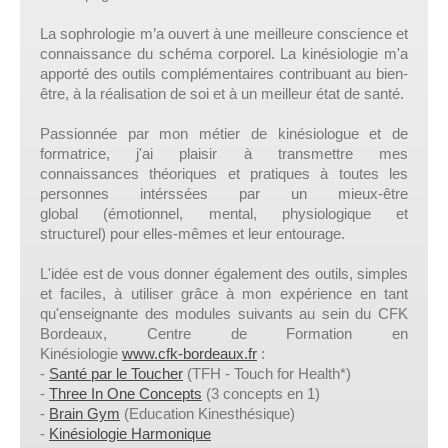
La sophrologie m’a ouvert à une meilleure
conscience et
connaissance du schéma corporel.
La kinésiologie m'a
apporté des outils complémentaires
contribuant au
bien-
être, à la réalisation de soi et à un meilleur état de santé.
Passionnée par mon métier de kinésiologue et de
formatrice,
j'ai plaisir à transmettre mes
connaissances théoriques et pratiques
à toutes les
personnes intérssées par un mieux-être
global
(émotionnel, mental, physiologique et
structurel)
pour elles-mêmes et leur entourage.
L'idée est de vous donner également des outils, simples
et faciles, à utiliser
grâce à mon expérience en tant
qu'enseignante des modules suivants
au sein du CFK
Bordeaux, Centre de Formation en
Kinésiologie
www.cfk-bordeaux.fr
:
-
Santé par le Toucher
(TFH - Touch for Health*)
-
Three In One Concepts
(
3 concepts en 1)
-
Brain Gym
(Education Kinesthésique)
-
Kinésiologie Harmonique